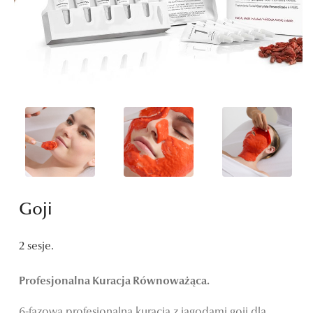
Goji
2 sesje.
Profesjonalna Kuracja Równoważąca.
6-fazowa profesjonalna kuracja z jagodami goji dla