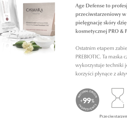
Age Defense to profe
przeciwstarzeniowy w 
pielęgnację skóry dzi
kosmetycznej PRO &
Ostatnim etapem zabieg
PREBIOTIC. Ta maska ​​c
wykorzystuje techniki j
korzyści płynące z akt
Przeciwstarze