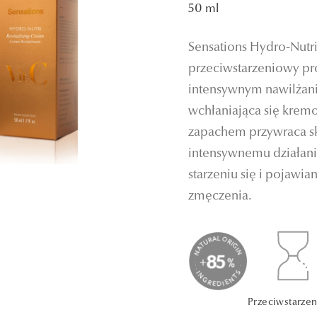
50 ml
Sensations Hydro-Nutri 
przeciwstarzeniowy pr
intensywnym nawilżani
wchłaniająca się krem
zapachem przywraca skó
intensywnemu działani
starzeniu się i pojawia
zmęczenia.
Przeciwstarze