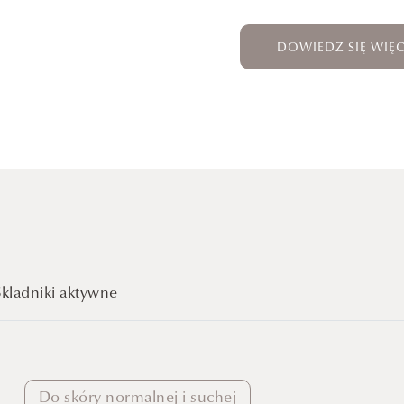
DOWIEDZ SIĘ WIĘC
Skladniki aktywne
Do skóry normalnej i suchej