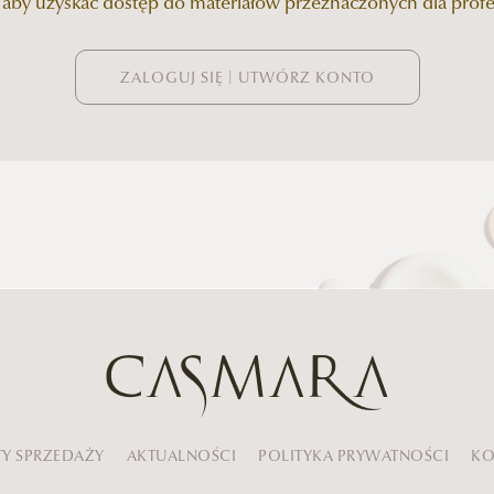
, aby uzyskać dostęp do materiałów przeznaczonych dla profe
ZALOGUJ SIĘ | UTWÓRZ KONTO
Y SPRZEDAŻY
AKTUALNOŚCI
POLITYKA PRYWATNOŚCI
KO