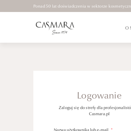
Ponad 50 lat doświadczenia w sektorze kosmetycz
O 
Logowanie
Zaloguj się do strefy dla profesjonalist
Casmara.pl
Nazwa użytkownika lub e-mail
*